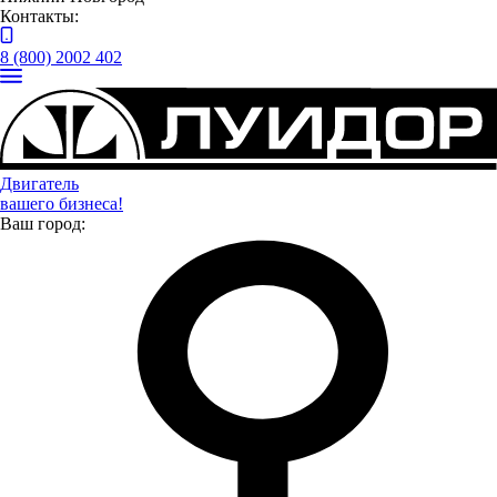
Контакты:
8 (800) 2002 402
ПРОВОДЫ ЗИМЫ В ШУМЕРЛЕ
Двигатель
8 марта в городе Шумерля Чувашской Республики провели
вашего бизнеса!
проводы зимы возле Дворца культуры «Восход».
Ваш город:
10.03.2024
Новости