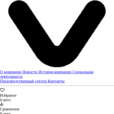
"ЛУИДОР АГРО" НА ВЫСТАВКЕ "ОСЕННИЙ ДАР"
На Нижегородской ярмарке прошло торжественное
мероприятие, посвященное региональному Дню работника
сельского хозяйства.
О компании
Новости
История компании
Социальная
деятельность
07.11.2023
Производственный сектор
Контакты
Новости
Избраное
0 авто
Сравнения
0 авто