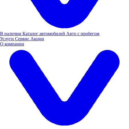
В наличии
Каталог автомобилей
Авто с пробегом
Услуги
Сервис
Акции
О компании
"ЛУИДОР АГРО" НА "ТАТАГРОЭКСПО 2024"
Компания «Луидор Агро» приняла участие в выставке
ТатАгроЭкспо 2024, которая прошла в столице Татарстана с
29 по 31 января 2024 года.