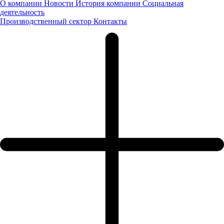
О компании
Новости
История компании
Социальная
официального дилера ОАО «ГАЗ» в пробеге, посвященном 80-
деятельность
летию спортклуба «Торпедо».
Производственный сектор
Контакты
20.05.2013
Новости