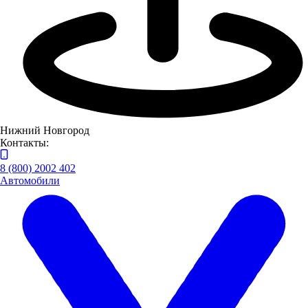
Нижний Новгород
Контакты:
8 (800) 2002 402
Автомобили
Заводу ТРУД присужден статус «отличного поставщика»
ПАЗа
Павловский Автобусный Завод, поставщиком которого ЗАО
«Завод ТРУД» является с 2010 года, высоко оценил
деятельность последнего.
24.05.2013
Новости