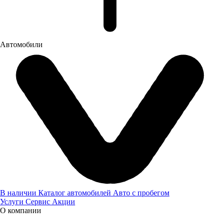
Автомобили
В Автоцентре ГАЗ «Луидор» объявлен официальный старт
продаж «ГАЗели Next».
Один из первых серийных автомобилей «ГАЗель Next»,
сошедших с конвейера Горьковского автозавода, передан
Нижегородскому губернскому оркестру.
12.04.2013
Новости
В наличии
Каталог автомобилей
Авто с пробегом
Услуги
Сервис
Акции
О компании